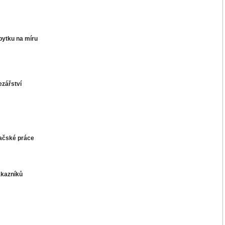
bytku
na míru
ezářství
račské práce
ákazníků