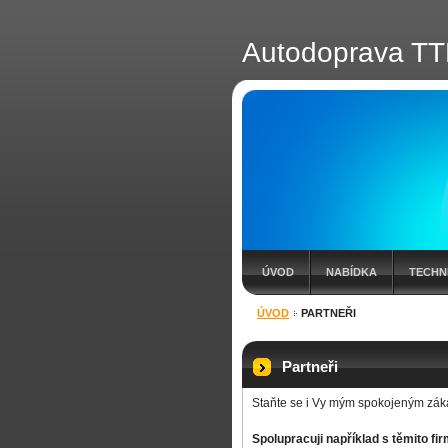
Autodoprava TT
ÚVOD
NABÍDKA
TECHN
ÚVOD
PARTNEŘI
Partneři
Staňte se i Vy mým spokojeným zá
Spolupracuji například s těmito fi