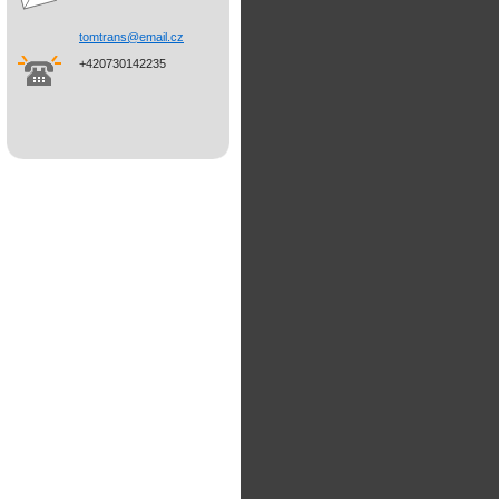
tomtrans
@email.c
z
+420730142235