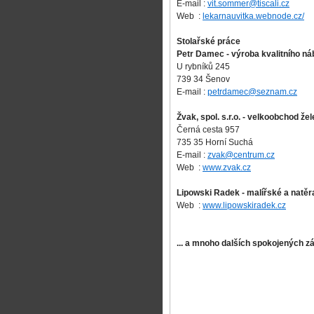
E-mail :
vit.sommer@tiscali.cz
Web :
lekarnauvitka.webnode.cz/
Stolařské práce
Petr Damec - výroba kvalitního ná
U rybníků 245
739 34 Šenov
E-mail :
petrdamec@seznam.cz
Žvak, spol. s.r.o.
- velkoobchod žel
Černá cesta 957
735 35 Horní Suchá
E-mail :
zvak@centrum.cz
Web :
www.zvak.cz
Lipowski Radek - malířské a natě
Web :
www.lipowskiradek.cz
... a mnoho dalších spokojených z