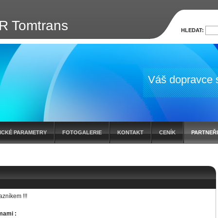
R Tomtrans
HLEDAT:
Váš dopravce 
přístupem
ICKÉ PARAMETRY
FOTOGALERIE
KONTAKT
CENÍK
PARTNEŘI
kazníkem
!!!
rmami :